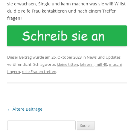
sie erwachsen, Single und kann machen was sie will! Willst
du die reife Frau kontaktieren und nach einem Treffen
fragen?
Dieser Beitrag wurde am
26. Oktober 2023
in
News und Updates
veröffentlicht. Schlagworte:
kleine titten
,
lehrerin
,
milf 40
,
muschi
fingern
,
reife Frauen treffen
.
Beitragsnavigation
←
Ältere Beiträge
Suchen
nach: