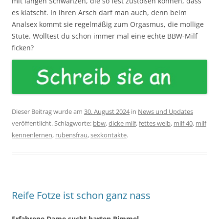
mit langen Schwänzen, die so fest zustoßen können, dass
es klatscht. In ihren Arsch darf man auch, denn beim
Analsex kommt sie regelmäßig zum Orgasmus, die mollige
Stute. Wolltest du schon immer mal eine echte BBW-Milf
ficken?
Dieser Beitrag wurde am
30. August 2024
in
News und Updates
veröffentlicht. Schlagworte:
bbw
,
dicke milf
,
fettes weib
,
milf 40
,
milf
kennenlernen
,
rubensfrau
,
sexkontakte
.
Reife Fotze ist schon ganz nass
Erfahrene Dame sucht harten Pimmel